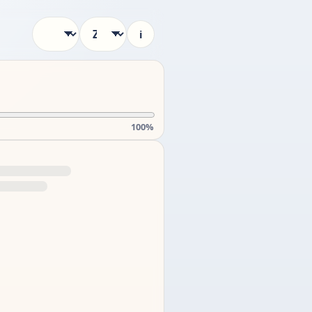
i
100%